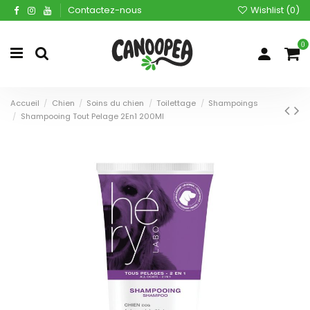
Contactez-nous
Wishlist (
0
)
0
Accueil
Chien
Soins du chien
Toilettage
Shampoings
Shampooing Tout Pelage 2En1 200Ml