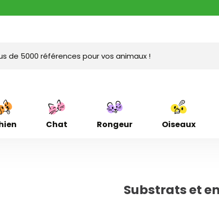
hien
Chat
Rongeur
Oiseaux
Substrats et e