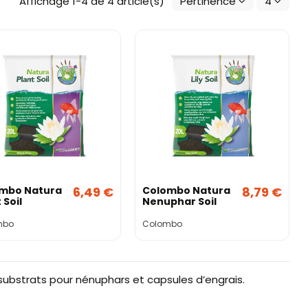
Affichage 1-4 de 4 article(s)
Pertinence
4
mbo Natura
6,49 €
Colombo Natura
8,79 €
 Soil
Nenuphar Soil
mbo
Colombo
 substrats pour nénuphars et capsules d’engrais.