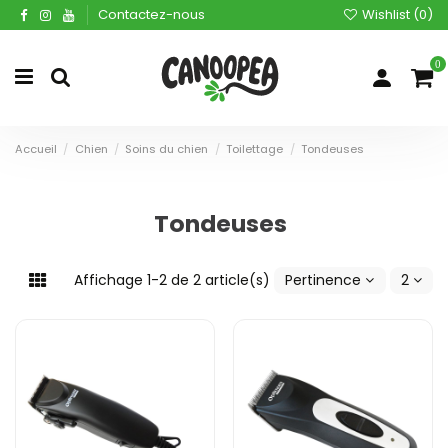
Contactez-nous
Wishlist (
0
)
0
Accueil
Chien
Soins du chien
Toilettage
Tondeuses
Tondeuses
Affichage 1-2 de 2 article(s)
Pertinence
2