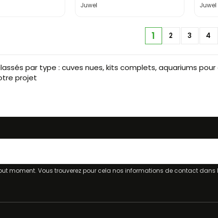
Juwel
Juwel
1
2
3
4
lassés par type : cuves nues, kits complets, aquariums pour
otre projet
ut moment. Vous trouverez pour cela nos informations de contact dans les