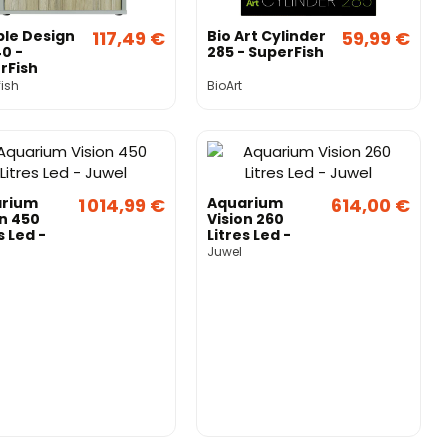
le Design
117,49 €
Bio Art Cylinder
59,99 €
0 -
285 - SuperFish
rFish
ish
BioArt
rium
1 014,99 €
Aquarium
614,00 €
on 450
Vision 260
s Led -
Litres Led -
l
Juwel
Juwel