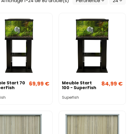
Affichage 1-24 de 80 article(s)
Pertinence
24
le Start 70
69,99 €
Meuble Start
84,99 €
perFish
100 - SuperFish
ish
Superfish