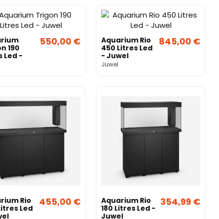
rium
550,00 €
Aquarium Rio
845,00 €
on 190
450 Litres Led
s Led -
- Juwel
l
Juwel
rium Rio
455,00 €
Aquarium Rio
354,99 €
itres Led
180 Litres Led -
wel
Juwel