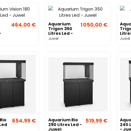
464,00 €
Aquarium
1 050,00 €
Aqua
Trigon 350
Trig
-
Litres Led -
Litre
Juwel
Juwe
Juwel
Juwel
Rio
654,99 €
Aquarium Rio
519,99 €
Aqua
 Led
290 Litres Led -
240 L
Juwel
- Ju