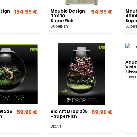
sign
194,99 €
Meuble Design
94,99 €
Meub
30X30 -
40X4
SuperFish
Supe
Superfish
Superf
Aqua
Visi
Litre
Juwe
Juwel
wl 225
59,99 €
Bio Art Drop 285
59,99 €
h
- SuperFish
BioArt