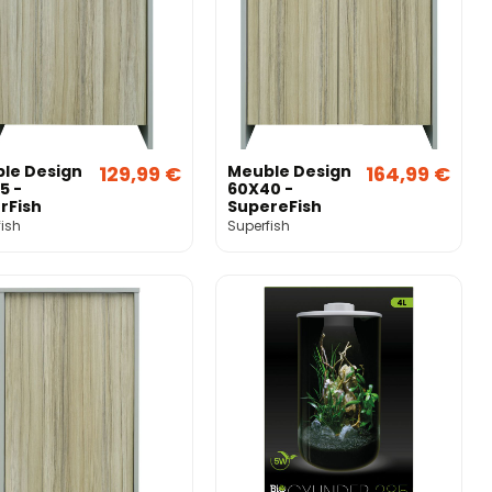
le Design
129,99 €
Meuble Design
164,99 €
5 -
60X40 -
rFish
SupereFish
ish
Superfish