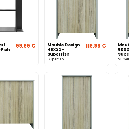
art
99,99 €
Meuble Design
119,99 €
Meub
rFish
45X32 -
50X3
SuperFish
Supe
Superfish
Superf