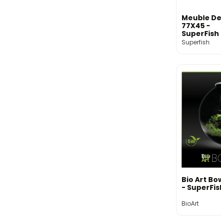
Meuble De
77X45 -
SuperFish
Superfish
Bio Art Bo
- SuperFis
BioArt