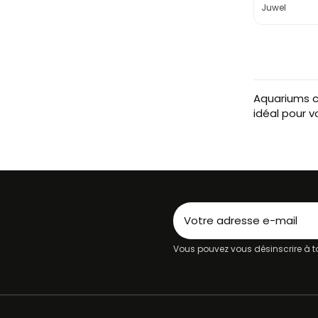
Juwel
Aquariums c
idéal pour v
Vous pouvez vous désinscrire à to