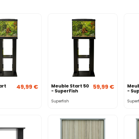
art
49,99 €
Meuble Start 50
59,99 €
Meub
- SuperFish
- Su
Superfish
Superf