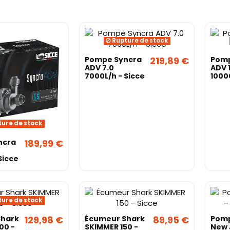
Rupture de stock
Pompe Syncra
219,89 €
Pomp
ADV 7.0
ADV 
7000L/h - Sicce
1000
Sicc
ure de stock
ncra
189,99 €
Sicce
ure de stock
Shark
129,98 €
Écumeur Shark
89,95 €
Pomp
00 -
SKIMMER 150 -
New 