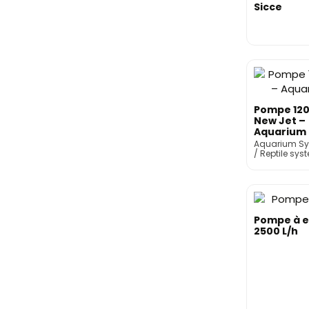
Sicce
Pompe 120
New Jet –
Aquarium
Systems
Aquarium S
/ Reptile sys
Pompe à 
2500 L/h