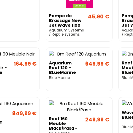
Pompe de
45,90 €
Pom
Brassage New
Bras
Jet Wave 1100
Jet 
(2W) –
(2,2
Aquarium Systems
Aquar
Aquarium
Aqua
/ Reptile systems
/ Rept
Systems
Syst
164,99 €
Aquarium
649,99 €
Reef
r -
Reef 120 -
Meub
e
BLueMarine
Blue
Blue Marine
Blue 
849,99 €
Wave
Blue
Reef 160
249,99 €
e
Meuble
Blue 
Black/Pasa -
BlueMarine