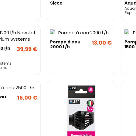
Sicce
Aqua
Syst
Aquar
Reptil
Pompe à eau
13,00 €
Pomp
2000 L/h
1500 
0 l/h
39,99 €
ystems
tems
eau
15,00 €