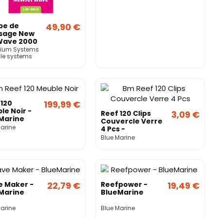
pe de
49,90 €
sage New
Wave 2000
W) –
ium Systems
rium
ile systems
ems
 120
199,99 €
le Noir -
Reef 120 Clips
3,09 €
Marine
Couvercle Verre
Marine
4 Pcs -
BlueMarine
Blue Marine
 Maker -
22,79 €
Reefpower -
19,49 €
Marine
BlueMarine
Marine
Blue Marine