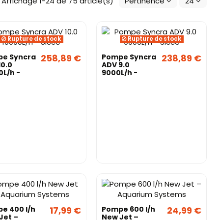
Affichage 1-24 de 75 article(s)
Pertinence
24
Rupture de stock
Rupture de stock
e Syncra
258,89 €
Pompe Syncra
238,89 €
10.0
ADV 9.0
0L/h -
9000L/h -
e
Sicce
e 400 l/h
17,99 €
Pompe 600 l/h
24,99 €
Jet –
New Jet –