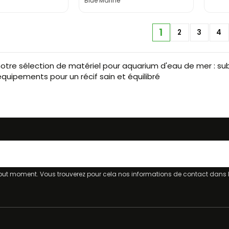
Blue Marine
1
2
3
4
tre sélection de matériel pour aquarium d'eau de mer : subs
équipements pour un récif sain et équilibré
ut moment. Vous trouverez pour cela nos informations de contact dans les