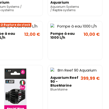
rium
Aquarium
ems
Systems
ium Systems /
Aquarium Systems
e systems
/ Reptile systems
Rupture de stock
e à eau
12,00 €
Pompe à eau
10,00 €
L/h
1000 L/h
Aquarium Reef
399,99 €
90 -
BlueMarine
Blue Marine