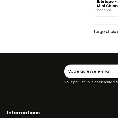
Ibérique -
Mini Chien
900g
Platinum
Large choix 
Vous pouvez vous désinscrire à to
Informations