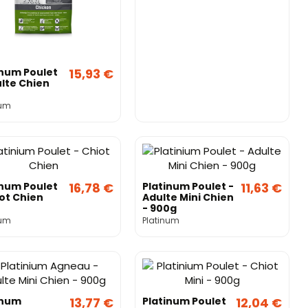
inum Poulet
15,93 €
ulte Chien
num
inum Poulet
16,78 €
Platinum Poulet -
11,63 €
iot Chien
Adulte Mini Chien
- 900g
num
Platinum
inum
13,77 €
Platinum Poulet
12,04 €