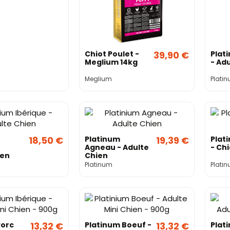
Chiot Poulet -
39,90 €
Plat
Meglium 14kg
- Ad
Meglium
Plati
18,50 €
Platinum
19,39 €
Plat
Agneau - Adulte
- Ch
ien
Chien
Platinum
Plati
Porc
13,32 €
Platinum Boeuf -
13,32 €
Plat