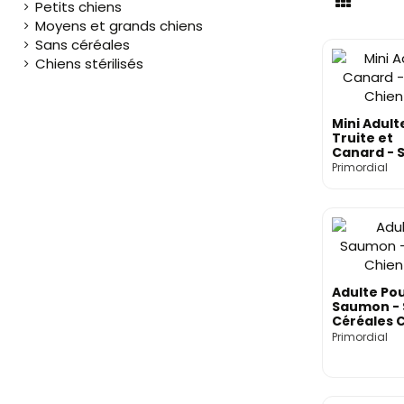
Petits chiens
Moyens et grands chiens
Sans céréales
Chiens stérilisés
Mini Adult
Truite et
Canard - 
Céréales C
Primordial
Primordial
Adulte Pou
Saumon - 
Céréales C
Primordial
Primordial