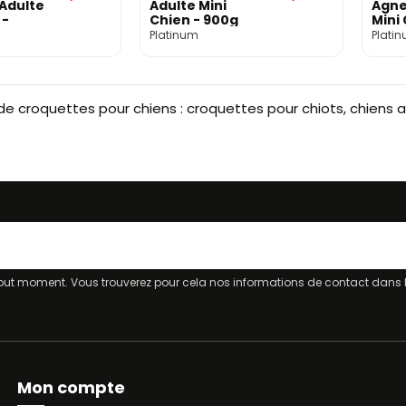
 Adulte
Adulte Mini
Agne
 -
Chien - 900g
Mini 
900
Platinum
Plati
de croquettes pour chiens : croquettes pour chiots, chiens adu
ut moment. Vous trouverez pour cela nos informations de contact dans les
Mon compte