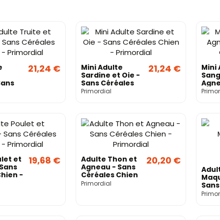
e
21,24 €
Mini Adulte
21,24 €
Mini
Sardine et Oie -
Sang
Sans
Sans Céréales
Agne
hien -
Chien -
Céré
Primordial
Primor
Primordial
Prim
let et
19,68 €
Adulte Thon et
20,20 €
Sans
Agneau - Sans
Adul
hien -
Céréales Chien
Maqu
- Primordial
Primordial
Sans
Chie
Primor
Prim