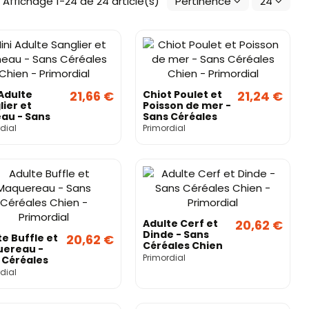
Affichage 1-24 de 24 article(s)
Pertinence
24
 Adulte
21,66 €
Chiot Poulet et
21,24 €
lier et
Poisson de mer -
au - Sans
Sans Céréales
ales Chien -
Chien -
dial
Primordial
ordial
Primordial
Adulte Cerf et
20,62 €
Dinde - Sans
te Buffle et
20,62 €
Céréales Chien
ereau -
- Primordial
Primordial
 Céréales
n -
dial
ordial