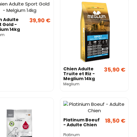
n Adulte
39,90 €
t Gold -
ium 14kg
um
Chien Adulte
35,90 €
Truite et Riz -
Meglium 14kg
Meglium
Platinum Boeuf
18,50 €
- Adulte Chien
Platinum