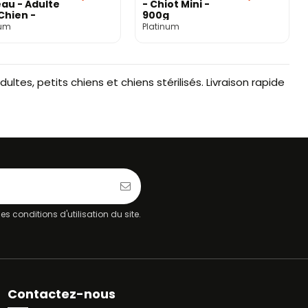
au - Adulte
- Chiot Mini -
Chien -
900g
g
num
Platinum
ltes, petits chiens et chiens stérilisés. Livraison rapide
 conditions d'utilisation du site.
Contactez-nous