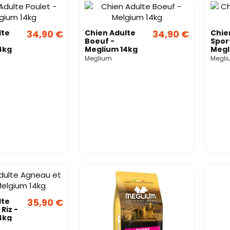
lte
34,90 €
Chien Adulte
34,90 €
Chie
Boeuf -
Spor
4kg
Meglium 14kg
Megl
Meglium
Megli
lte
35,90 €
Riz -
4kg