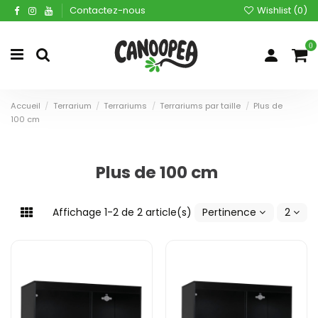
Contactez-nous
Wishlist (
0
)
0
Accueil
Terrarium
Terrariums
Terrariums par taille
Plus de
100 cm
Plus de 100 cm
Affichage 1-2 de 2 article(s)
Pertinence
2