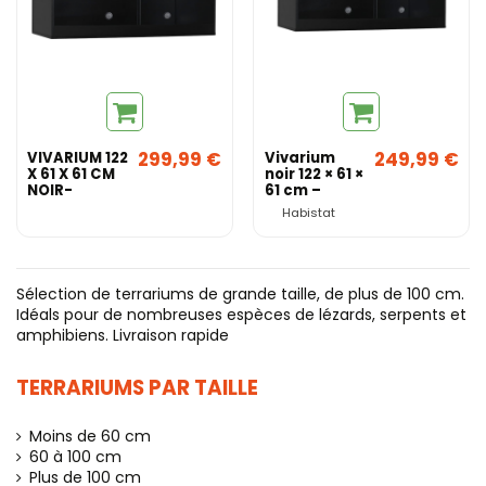
299,99 €
249,99 €
VIVARIUM 122
Vivarium
X 61 X 61 CM
noir 122 × 61 ×
NOIR-
61 cm –
Habistat
HabiStat
Habistat
Sélection de terrariums de grande taille, de plus de 100 cm.
Idéals pour de nombreuses espèces de lézards, serpents et
amphibiens. Livraison rapide
TERRARIUMS PAR TAILLE
Moins de 60 cm
60 à 100 cm
Plus de 100 cm