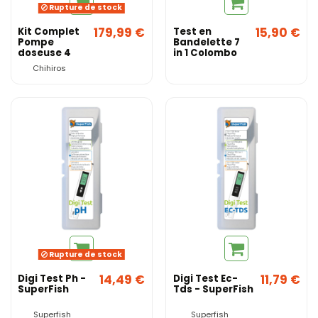
Rupture de stock
179,99 €
15,90 €
Kit Complet
Test en
Pompe
Bandelette 7
doseuse 4
in 1 Colombo
connexions
Chihiros
(pilotable via
appli) -
Chihiros
Rupture de stock
14,49 €
11,79 €
Digi Test Ph -
Digi Test Ec-
SuperFish
Tds - SuperFish
Superfish
Superfish