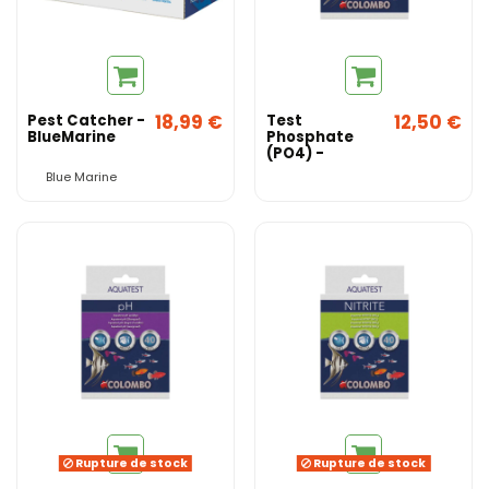
18,99 €
12,50 €
Pest Catcher -
Test
BlueMarine
Phosphate
(PO4) -
Colombo
Blue Marine
Rupture de stock
Rupture de stock