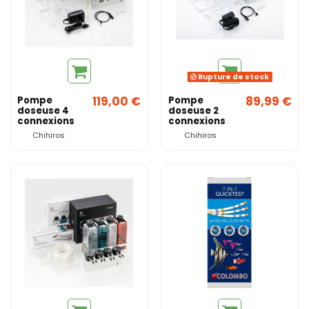
Rupture de stock
119,00 €
89,99 €
Pompe
Pompe
doseuse 4
doseuse 2
connexions
connexions
(pilotable via
(pilotable via
Chihiros
Chihiros
appli) -
appli) -
Chihiros
Chihiros