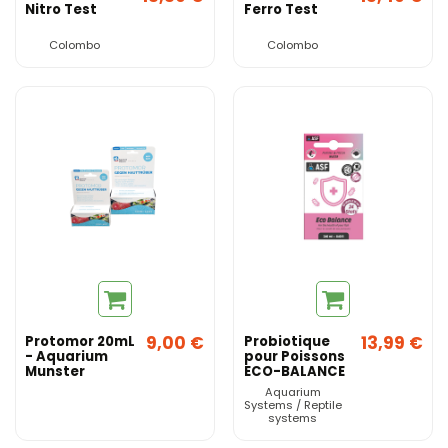
Nitro Test
Ferro Test
Colombo
Colombo
9,00 €
13,99 €
Protomor 20mL
Probiotique
- Aquarium
pour Poissons
Munster
ECO-BALANCE
Eau Douce et
Aquarium
Salé 24x10ml -
Systems / Reptile
Aquarium
systems
Systems