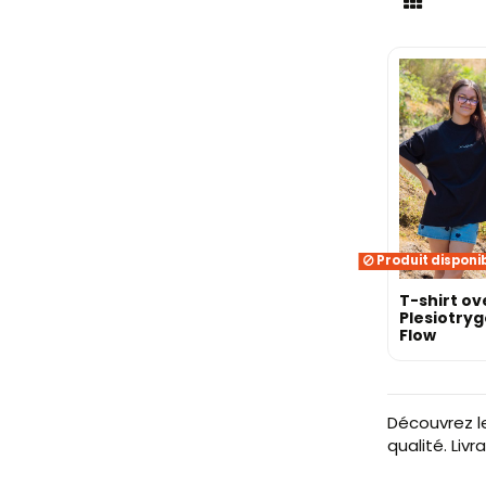
Produit disponi
T-shirt ov
Plesiotryg
Flow
Découvrez l
qualité. Livr