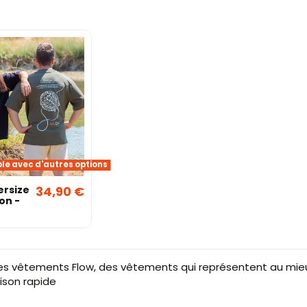
ble avec d'autres options
ersize
34,90 €
on -
es vêtements Flow, des vêtements qui représentent au mie
aison rapide