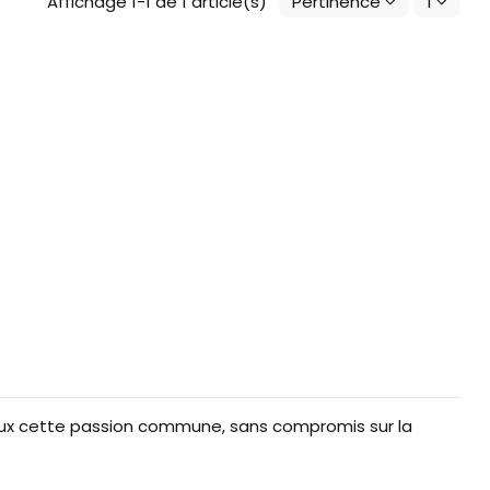
Affichage 1-1 de 1 article(s)
Pertinence
1
ux cette passion commune, sans compromis sur la