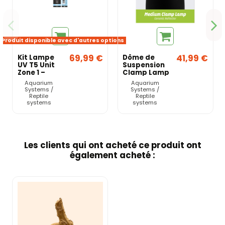
Produit disponible avec d'autres options
69,99 €
41,99 €
Kit Lampe
Dôme de
UV T5 Unit
Suspension
Zone 1 –
Clamp Lamp
Reptile
Black –
Aquarium
Aquarium
Systems
Reptile
Systems /
Systems /
Systems
Reptile
Reptile
systems
systems
Les clients qui ont acheté ce produit ont
également acheté :