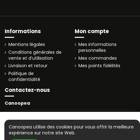
Informations
Mon compte
Mentions légales
Mes informations
personnelles
Conditions générales de
vente et d’utilisation
Mes commandes
Livraison et retour
Mes points fidélités
Politique de
confidentialité
Contactez-nous
Canoopea
canoopea@gmail.com
© 2025 canoopea.com
🚚 Livraison en 3 à 4 jours
Canoopea utilise des cookies pour vous offrir la meilleure
expérience sur notre site Web.