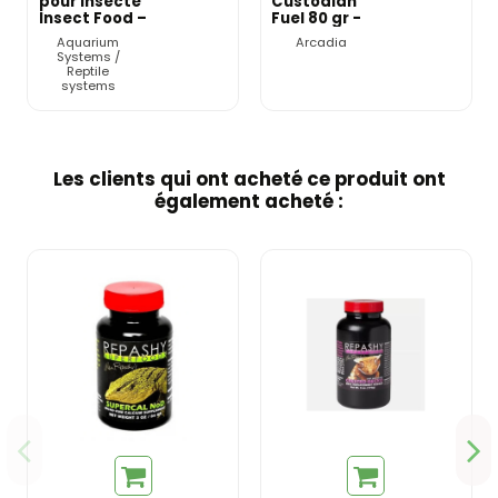
pour Insecte
Custodian
Insect Food –
Fuel 80 gr -
Reptile
Arcadia
Aquarium
Arcadia
Systems
Systems /
Reptile
systems
Les clients qui ont acheté ce produit ont
également acheté :