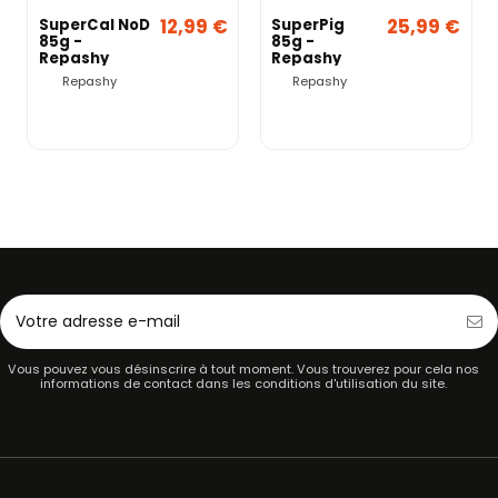
12,99 €
25,99 €
SuperCal NoD
SuperPig
85g -
85g -
Repashy
Repashy
Repashy
Repashy
Vous pouvez vous désinscrire à tout moment. Vous trouverez pour cela nos
informations de contact dans les conditions d'utilisation du site.