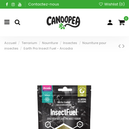
Contactez-nous
Wishlist (
0
)
0
Accueil
Terrarium
Nourriture
Insectes
Nourriture pour
insectes
Earth Pro Insect Fuel - Arcadia