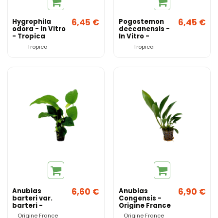
6,45 €
6,45 €
Hygrophila
Pogostemon
odora - In Vitro
deccanensis -
- Tropica
In Vitro -
Tropica
Tropica
Tropica
6,60 €
6,90 €
Anubias
Anubias
barteri var.
Congensis -
barteri -
Origine France
Origine France
Origine France
Origine France