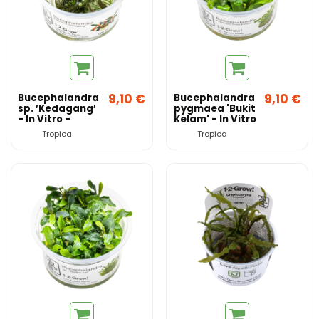
9,10 €
9,10 €
Bucephalandra
Bucephalandra
sp. ’Kedagang’
pygmaea 'Bukit
- In Vitro -
Kelam' - In Vitro
Tropica
- Tropica
Tropica
Tropica