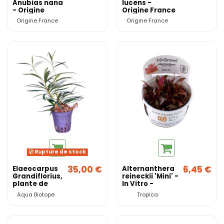
Anubias nana
lucens -
- Origine
Origine France
France
Origine France
Origine France
Rupture de stock
35,00 €
6,45 €
Elaeocarpus
Alternanthera
Grandiflorius,
reineckii 'Mini' -
plante de
In Vitro -
rivière - RARE
Tropica
Aqua Biotope
Tropica