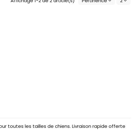
Affichage 1-2 de 2 article(s)
Pertinence
2
r toutes les tailles de chiens. Livraison rapide offerte