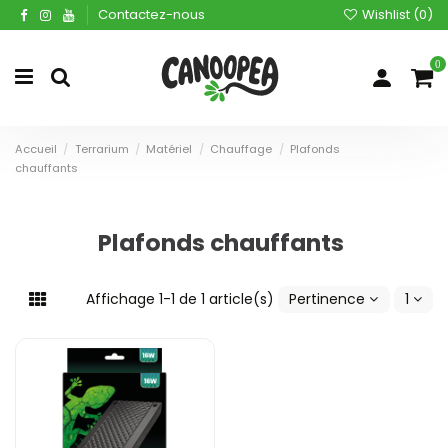
Contactez-nous
Wishlist (
0
)
0
Accueil
Terrarium
Matériel
Chauffage
Plafonds
chauffants
Plafonds chauffants
Affichage 1-1 de 1 article(s)
Pertinence
1