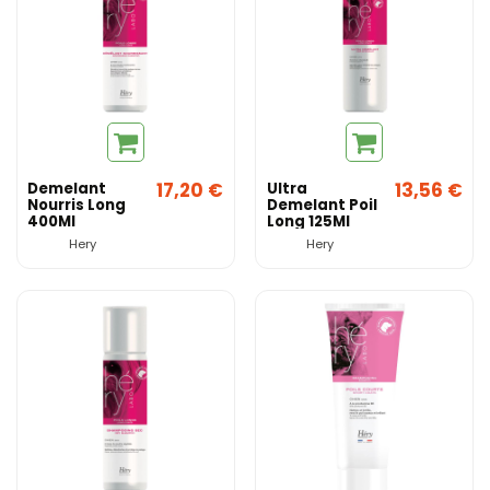
17,20 €
13,56 €
Demelant
Ultra
Nourris Long
Demelant Poil
400Ml
Long 125Ml
Hery
Hery