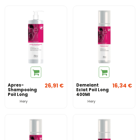
26,91 €
16,34 €
Apres-
Demelant
Shampooing
Eclat Poil Long
Poil Long
400Ml
Hery
Hery