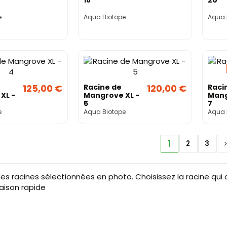
18
20
e
Aqua Biotope
Aqua 
125,00 €
Racine de
120,00 €
Raci
XL -
Mangrove XL -
Mang
5
7
e
Aqua Biotope
Aqua 
1
2
3
les racines sélectionnées en photo. Choisissez la racine qu
raison rapide