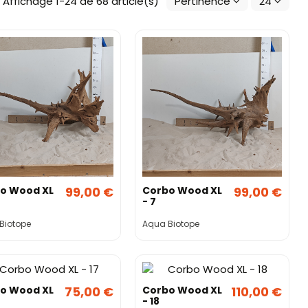
Affichage 1-24 de 68 article(s)
Pertinence
24
o Wood XL
99,00 €
Corbo Wood XL
99,00 €
- 7
Biotope
Aqua Biotope
o Wood XL
75,00 €
Corbo Wood XL
110,00 €
- 18