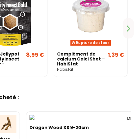
Rupture de stock
 Jellypot
8,99 €
Complément de
1,39 €
ityinsect
calcium Calci Shot –
r -
HabiStat
Habistat
cheté :
Dragon Wood XS 9-20cm