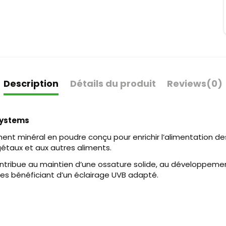
Description
Détails du produit
Reviews
(0)
 Systems
nt minéral en poudre conçu pour enrichir l’alimentation des 
gétaux et aux autres aliments.
ntribue au maintien d’une ossature solide, au développem
iles bénéficiant d’un éclairage UVB adapté.