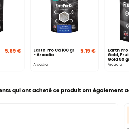
5,69 €
Earth Pro Ca 100 gr
5,19 €
Earth Pro
- Arcadia
Gold, Fru
Gold 50 g
Arcadia
Arcadia
Arcadia
ients qui ont acheté ce produit ont également a