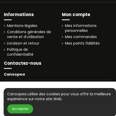
Informations
Mon compte
Mentions légales
Mes informations
personnelles
Conditions générales de
vente et d’utilisation
Mes commandes
Livraison et retour
Mes points fidélités
Politique de
confidentialité
Contactez-nous
Canoopea
canoopea@gmail.com
© 2025 canoopea.com
🚚 Livraison en 3 à 4 jours
Derniers articles en stock
Canoopea utilise des cookies pour vous offrir la meilleure
expérience sur notre site Web.
Ajouter au panier
Accepter