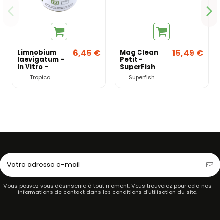
6,45 €
15,49 €
Limnobium
Mag Clean
laevigatum -
Petit -
In Vitro -
SuperFish
Tropica
Tropica
Superfish
Vous pouvez vous désinscrire à tout moment. Vous trouverez pour cela nos
informations de contact dans les conditions d'utilisation du site.