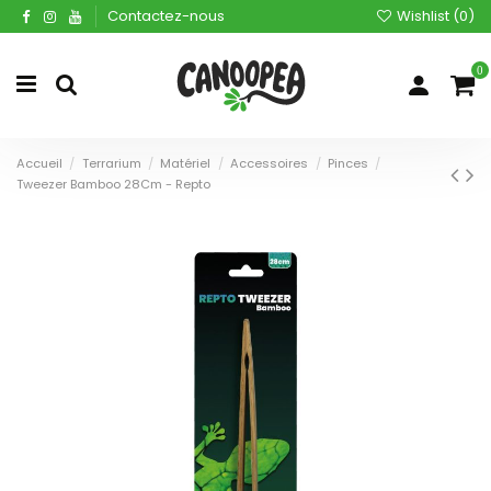
Contactez-nous
Wishlist (
0
)
0
Accueil
Terrarium
Matériel
Accessoires
Pinces
Tweezer Bamboo 28Cm - Repto