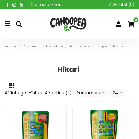
Contactez-nous
Wishlist (
0
)
0
Accueil
Aquarium
Nourriture
Nourriture par marque
Hikari
Hikari
Affichage 1-24 de 47 article(s)
Pertinence
24