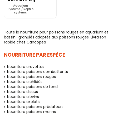
'A la Carte' 15g
- Aquarium
Aquarium
Systems
Systems / Reptile
systems
Toute la nourriture pour poissons rouges en aquarium et
bassin : granulés adaptés aux poissons rouges. Livraison
rapide chez Canoopea
NOURRITURE PAR ESPÈCE
Nourriture crevettes
Nourriture poissons combattants
Nourriture poissons rouges
Nourriture cichlidés
Nourriture poissons de fond
Nourriture discus
Nourriture alevins
Nourriture axolotls
Nourriture poissons prédateurs
Nourriture poissons marins