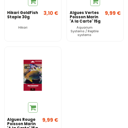
3,10 €
9,99 €
Hikari GoldFish
Algues Vertes
Staple 30g
Poisson Marin
'A la Carte' 15g
- Aquarium
Hikari
Aquarium
Systems
Systems / Reptile
systems
9,99 €
Algues Rouge
Poisson Marin