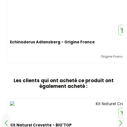
Echinodorus Adlansberg - Origine France
Origine France
Les clients qui ont acheté ce produit ont
également acheté :
Rampe Led Universel WRGB Chihiros - 700mm
Black Lava Fusion
Riccardia chamedryfolia - In Vitro - Tropica
Tuyau silicone 8-11mm - Rouleau de 100m
Alternanthera bettzichiana rouge - Origine France
Hikari Wheat-Germ Medium
Colle HoldFast Gel - Aquarium Systems
Aquarium Systems / Reptil
Origine France
Chihiros
Tropica
Hikari
Kit Naturel Crevette - BIO'TOP