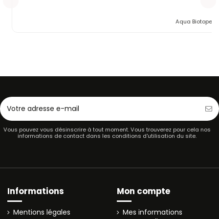
Aqua Biotope
Cryptocoryne parva - In Vitro - Tropica
Utricularia graminifolia - In Vitro - Tropica
Sable fin Noir - AQUASOL 9kg
Colle Aquarium Blister 2 Pcs - SuperFish
Aqua Biotope
Superfish
Tropica
Tropica
Vous pouvez vous désinscrire à tout moment. Vous trouverez pour cela nos
informations de contact dans les conditions d'utilisation du site.
Informations
Mon compte
Mentions légales
Mes informations