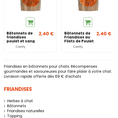
2,40 €
2,40 €
Bâtonnets de
Bâtonnets de
friandises
Friandises au
poulet et sang
Filets de Poulet
pour chat 50g
pour chat 50g
Comfy
Comfy
– COMFY
- COMFY
Friandises en bâtonnets pour chats. Récompenses
gourmandes et savoureuses pour faire plaisir à votre chat.
Livraison rapide offerte dès 69 € d’achats
FRIANDISES
Herbes à chat
Bâtonnets
Friandises naturelles
Topping