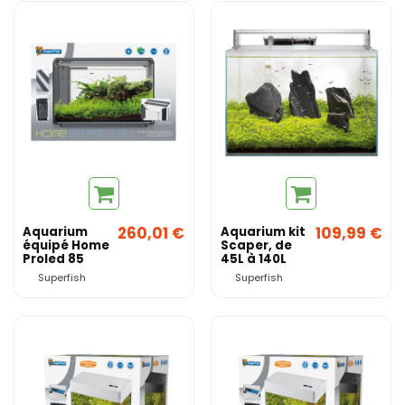
260,01 €
109,99 €
Aquarium
Aquarium kit
équipé Home
Scaper, de
Proled 85
45L à 140L
SuperFish
Superfish
Superfish