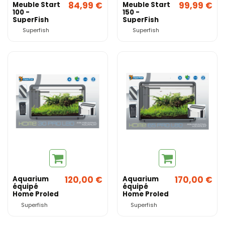
84,99 €
99,99 €
Meuble Start
Meuble Start
100 -
150 -
SuperFish
SuperFish
Superfish
Superfish
120,00 €
170,00 €
Aquarium
Aquarium
équipé
équipé
Home Proled
Home Proled
30 SuperFish
65 SuperFish
Superfish
Superfish