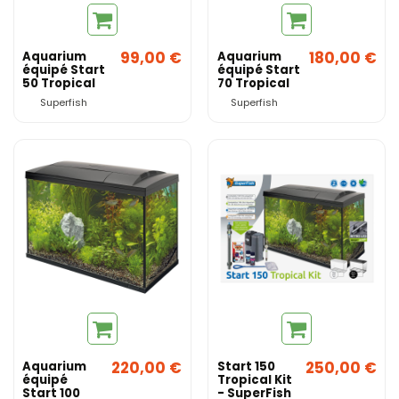
99,00 €
180,00 €
Aquarium
Aquarium
équipé Start
équipé Start
50 Tropical
70 Tropical
SuperFish
SuperFish
Superfish
Superfish
220,00 €
250,00 €
Aquarium
Start 150
équipé
Tropical Kit
Start 100
- SuperFish