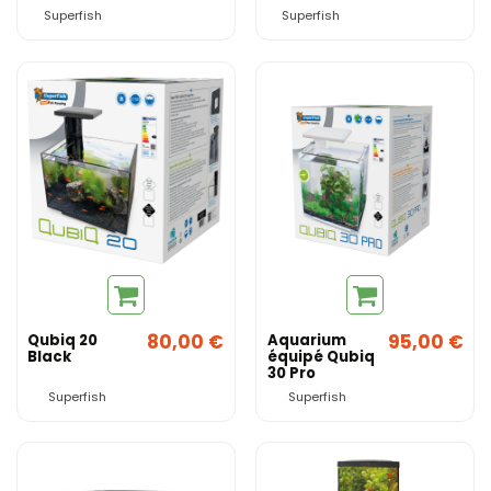
Tropical
Superfish
Superfish
SuperFish
80,00 €
95,00 €
Qubiq 20
Aquarium
Black
équipé Qubiq
30 Pro
SuperFish
Superfish
Superfish