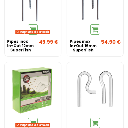
Rupture de stock
49,99 €
54,90 €
Pipes inox
Pipes inox
In+Out 12mm
In+Out 16mm
- SuperFish
- SuperFish
Rupture de stock