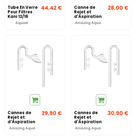
44,42 €
28,00 €
Tube En Verre
Canne de
Pour Filtres
Rejet et
Kani 12/16
d'Aspiration
en Verre JET
Aquael
Amazing Aqua
12mm
29,90 €
30,90 €
Cannes de
Cannes de
Rejet et
Rejet et
d'Aspiration
d'Aspiration
en Verre Lilly
en Verre Lilly
Amazing Aqua
Amazing Aqua
Pipe M
Pipe L
12/16mm
16/22mm