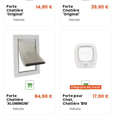
14,90 €
39,90 €
Porte
Porte
Chatière
Chatière
'Original'
'Original'
Small -
Medium -
PetSafe
PetSafe
PetSafe
PetSafe
Rupture de stock
84,90 €
17,90 €
Porte
Porte pour
Chatière
Chat,
'ALUMINIUM'
Chatière 'BIG
Medium -
CAT' - PetSafe
PetSafe
PetSafe
PetSafe