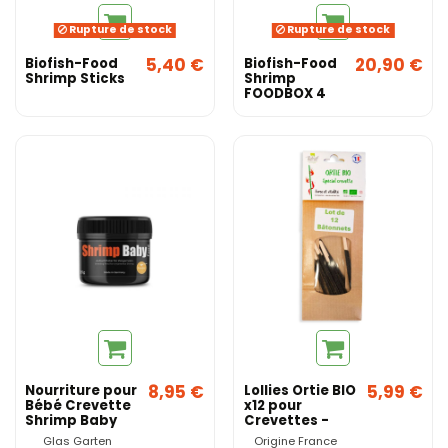
Rupture de stock
Rupture de stock
5,40 €
20,90 €
Biofish-Food
Biofish-Food
Shrimp Sticks
Shrimp
FOODBOX 4
pots de 60g
8,95 €
5,99 €
Nourriture pour
Lollies Ortie BIO
Bébé Crevette
x12 pour
Shrimp Baby
Crevettes -
Food - Glas
Origine France
Glas Garten
Origine France