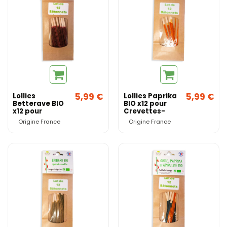
5,99 €
5,99 €
Lollies
Lollies Paprika
Betterave BIO
BIO x12 pour
x12 pour
Crevettes-
Crevettes-
Origine France
Origine France
Origine France
Origine France