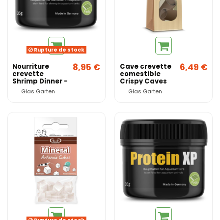
Rupture de stock
8,95 €
6,49 €
Nourriture
Cave crevette
crevette
comestible
Shrimp Dinner -
Crispy Caves
Glas Garten
X2 - Glas
Glas Garten
Glas Garten
Garten