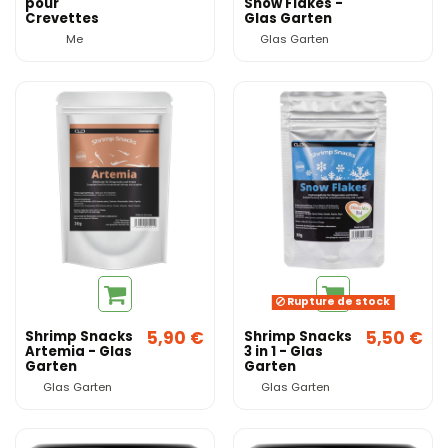
pour
Snow Flakes -
Crevettes
Glas Garten
Premium 60g -
Me
Glas Garten
Shrimp Royal
Me
Rupture de stock
5,90 €
5,50 €
Shrimp Snacks
Shrimp Snacks
Artemia - Glas
3 in 1 - Glas
Garten
Garten
Glas Garten
Glas Garten