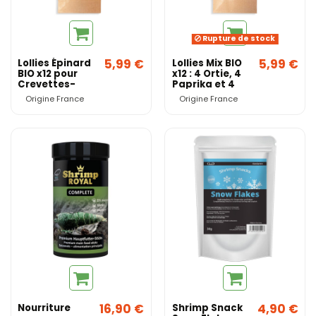
Rupture de stock
5,99 €
5,99 €
Lollies Épinard
Lollies Mix BIO
BIO x12 pour
x12 : 4 Ortie, 4
Crevettes-
Paprika et 4
Origine France
Spiruline pour
Origine France
Origine France
Crevettes-
Origine France
16,90 €
4,90 €
Nourriture
Shrimp Snack