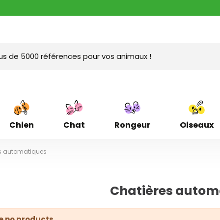
Chien
Chat
Rongeur
Oiseaux
s automatiques
Chatières autom
e no products.